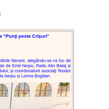
i
re
"
Punţi
peste
Crişuri
"
tările literare, alegându-se ca loc de
ate de
Emil Neşiu,
Radu Alin Balaj
și
ui, și coordonatorii asociaţi
Teodor
ela Neşiu și Lorina Bogdan.