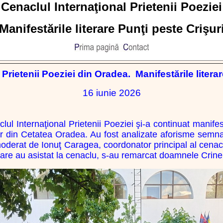
Cenaclul Internaţional Prietenii Poeziei
Manifestările literare Punţi peste Crişur
Prietenii
Poeziei
din Oradea.
Manifestările
litera
16 iunie 2026
clul
Internaţional
Prietenii
Poeziei
şi-a continuat manifes
r din
Cetatea
Oradea.
A
u fost analizate aforisme semn
erat de Ionuţ Caragea, coordonator principal al cenaclul
 care au asistat la cenaclu, s-au remarcat doamnele Crin