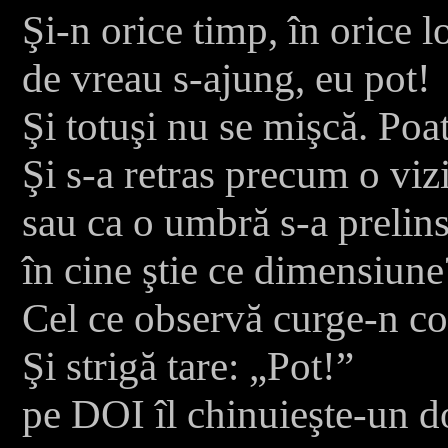
Şi-n orice timp, în orice l
de vreau s-ajung, eu pot!
Şi totuşi nu se mişcă.
Poat
Şi s-a retras precum o viz
sau ca o umbră s-a prelin
în cine ştie ce dimensiune
Cel ce observă curge-n co
Şi strigă tare: „Pot!”
pe DOI îl chinuieşte-un d