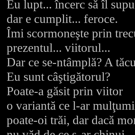
Eu lupt... încerc să îl supu
dar e cumplit... feroce.
Îmi scormoneşte prin trecu
prezentul... viitorul...
Dar ce se-ntâmplă? A tăcu
Eu sunt câştigătorul?
Poate-a găsit prin viitor
o variant
ă
ce l-ar mulţumi
poate-oi trăi, dar dacă mo
nu văd de ce s-ar chinui