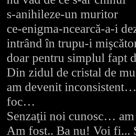
s-anihileze-un muritor
ce-enigma-ncearcă-a-i de
intrând în trupu-i mişcăto
doar pentru simplul fapt d
Din zidul de cristal de mu
am devenit inconsisten
foc…
Senzaţii noi cunosc… a
Am fost.. Ba nu!
Voi fi..