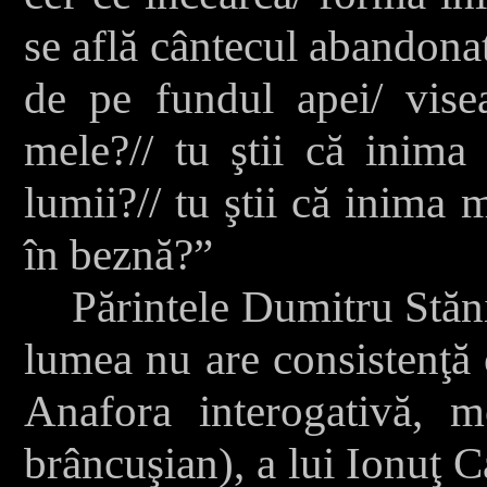
se află cântecul abandonat a
de pe fundul apei/ visea
mele?// tu ştii că inima
lumii?// tu ştii că inima
în beznă?”
Părintele Dumitru Stănil
lumea nu are consistenţă 
Anafora interogativă, m
brâncuşian), a lui Ionuţ C