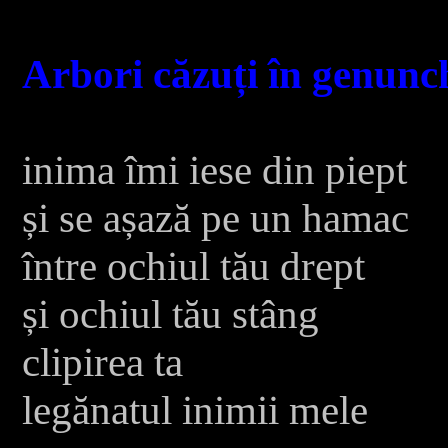
Arbori căzuți în genunc
inima îmi iese din piept
și se așază pe un hamac
între ochiul tău drept
și ochiul tău stâng
clipirea ta
legănatul inimii mele