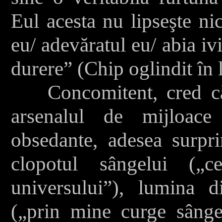
Eul acesta nu lipseşte ni
eu/ adevăratul eu/ abia ivi
durere” (Chip oglindit în
Concomitent, cred că I
arsenalul de mijloace 
obsedante, adesea surpri
clopotul sângelui („
universului”), lumina d
(„prin mine curge sângel