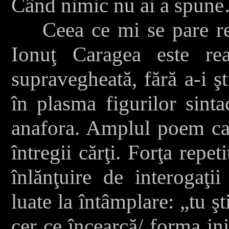
Când nimic nu ai a spun
Ceea ce mi se pare rem
Ionuţ Caragea este reab
supravegheată, fără a-i şt
în plasma figurilor sinta
anafora. Amplul poem car
întregii cărţi. Forţa repet
înlănţuire de interogaţii
luate la întâmplare: „tu ş
cer ce încearcă/ forma ini