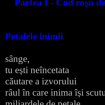
Partea I - Cod roşu de 
Petalele inimii
sânge,
tu ești neîncetata
căutare a izvorului
râul în care inima își scut
miliardele de petale