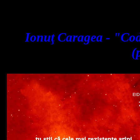
Ionu
ţ Caragea - "Cod
(