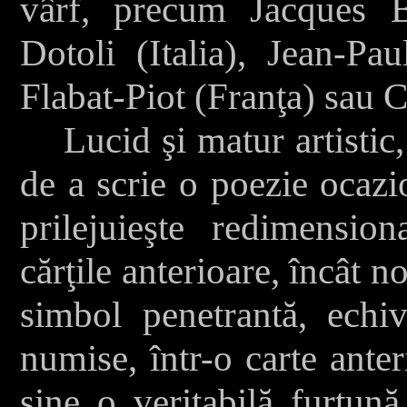
vârf, precum Jacques 
Dotoli (Italia), Jean-Pa
Flabat-Piot (Franţa) sau 
Lucid şi matur artistic,
de a scrie o poezie ocazio
prilejuieşte redimensiona
cărţile anterioare, încât 
simbol penetrantă, echi
numise, într-o carte ante
sine o veritabilă furtună