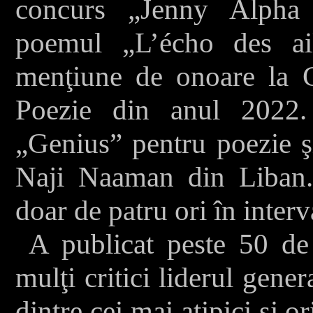
concurs „Jenny Alpha 
poemul „L’écho des ail
menţiune de onoare la G
Poezie din anul 2022.
„Genius” pentru poezie şi
Naji Naaman din Liban.
doar de patru ori în inter
A publicat peste 50 de 
mulţi critici liderul gene
dintre cei mai atipici şi or