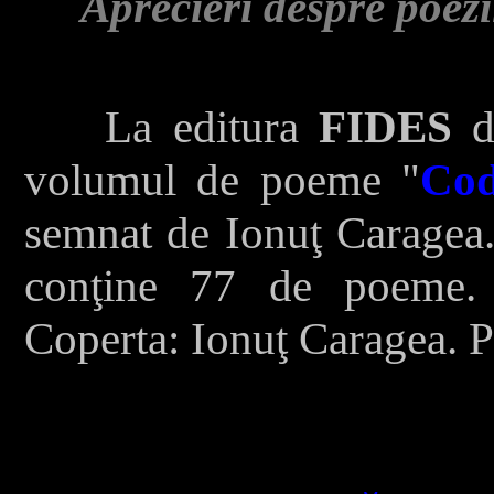
Aprecieri despre poezi
La editura
FIDES
di
volumul de poeme "
Cod
semnat de
Ionuţ Caragea
conţine 77 de poeme. 
Coperta: Ionu
ţ Caragea.
P