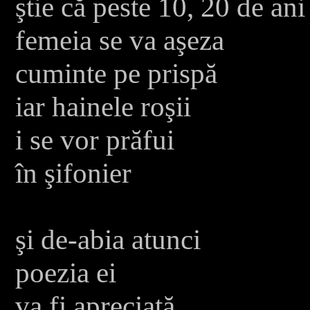
ştie că peste 10, 20 de ani
femeia se va aşeza
cuminte pe prispă
iar hainele roşii
i se vor prăfui
în şifonier
şi de-abia atunci
poezia ei
va fi apreciată