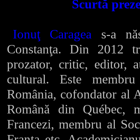
Scurtă preze
Ionuţ Caragea
s-a năs
Constanţa. Din 2012 tr
prozator, critic, editor,
cultural. Este membru 
România, cofondator al As
Română din Québec, me
Francezi, membru al Socie
Franţa etc. Academicianu